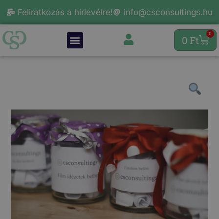
Feliratkozás a hírlevélre!
info@csconsultings.hu
0
0
Ft