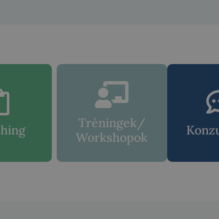
Tréningek/
hing
Konzu
Workshopok