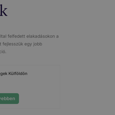
k
ltal felfedett elakadásokon a
 fejlesszük egy jobb
ió.
ngek Külföldön
vebben