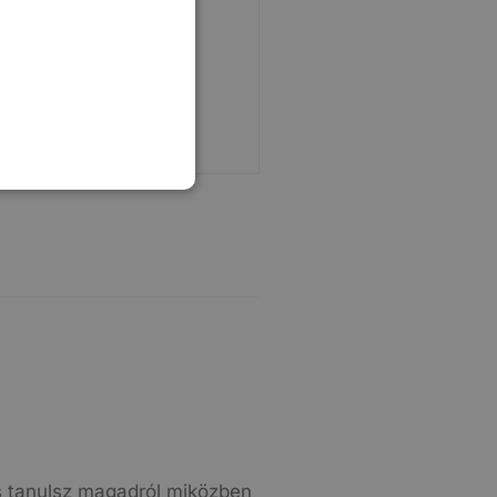
eljes Riport - Online
sárba Teszem
s tanulsz magadról miközben