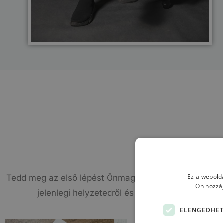
Ez a webolda
Tedd meg az első lépést Önmagad felé egy pszichológus
Ön hozzáj
jelenlegi helyzetedről és tisztán fogod látni er
ELENGEDHET