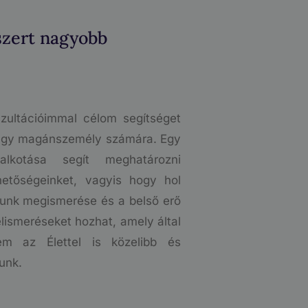
szert nagyobb
nzultációimmal célom segítséget
 vagy magánszemély számára. Egy
lkotása segít meghatározni
hetőségeinket, vagyis hogy hol
unk megismerése és a belső erő
lismeréseket hozhat, amely által
m az Élettel is közelibb és
unk.