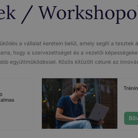
ek / Workshopo
ödés a vállalat keretein belül, amely segíti a tesztek á
arra, hogy a szervezettséget és a vezetői képességeket
bb együttműködéssel. Közös kitűzött célunk az innovác
Tréni
p
kalmas
Bő