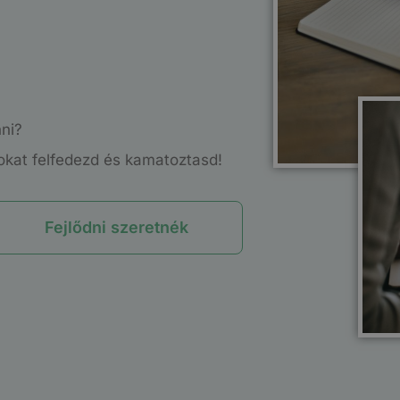
nni?
okat felfedezd és kamatoztasd!
Fejlődni szeretnék