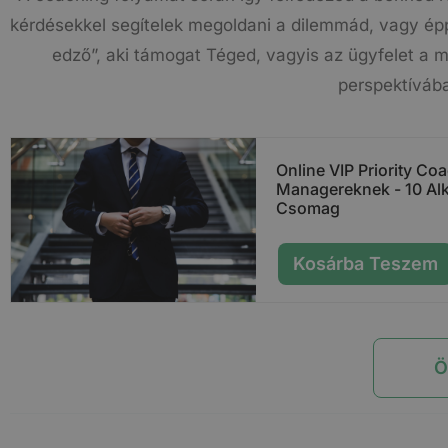
kérdésekkel segítelek megoldani a dilemmád, vagy épp
edző”, aki támogat Téged, vagyis az ügyfelet a me
perspektíváb
Online VIP Priority Co
Managereknek - 10 Al
Csomag
Kosárba Teszem
Ö