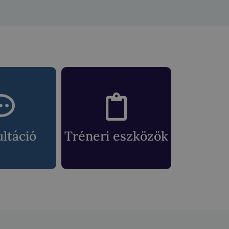
ltáció
Tréneri eszközök