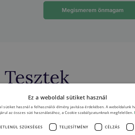
Megismerem önmagam
Tesztek
Ez a weboldal sütiket használ
l sütiket használ a felhasználói élmény javítása érdekében. A weboldalunk 
ok által akkreditált teszt kitöltésével! A teszt kitölté
árul az összes süti használatához, a Cookie szabályzatunknak megfelelően.
ősségeidet, illetve azokra a területekre is fény derül, am
ETLENÜL SZÜKSÉGES
TELJESÍTMÉNY
CÉLZÁS