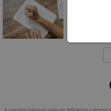
Online Teszt Konzultá
Kosárba Teszem
A coaching folyamat során így felfedezed a benned r