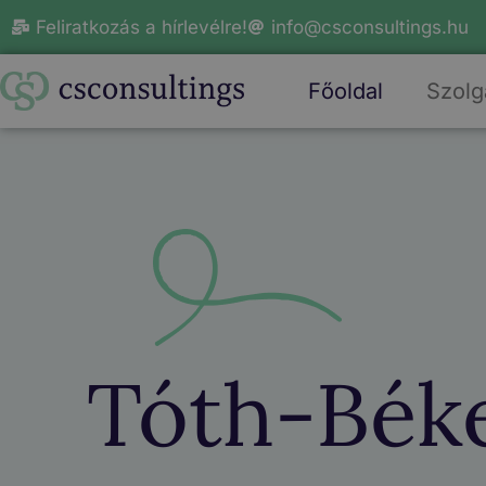
Feliratkozás a hírlevélre!
info@csconsultings.hu
Főoldal
Szolg
Tóth-Béke