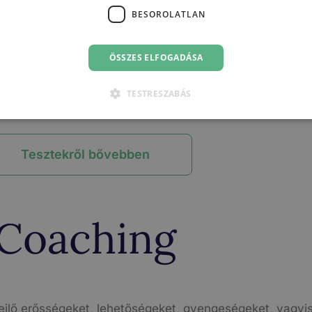
BESOROLATLAN
ció
DISC T
ÖSSZES ELFOGADÁSA
Ko
TESTRESZABÁS
Tesztekről bővebben
Coaching
ejlő erősségeket, lehetőségeket, gyengeségeket, vagyi