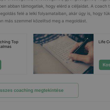
en abban támogatlak, hogy elérd a céljaidat. A coach 
goldás felé a lelki folyamataiban, akár úgy is, hogy tük
an más szemmel közelítsd meg a megoldást.
aching Top
Life 
kalmas
Ko
sszes coaching megtekintése