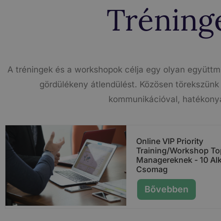
Tréning
A tréningek és a workshopok célja egy olyan együttműk
gördülékeny átlendülést. Közösen törekszünk 
kommunikációval, hatékonya
Online VIP Priority
Training/workshop To
Managereknek - 10 Al
Csomag
Bővebben