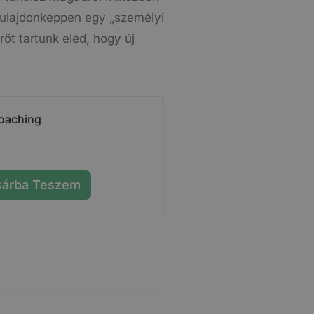
tulajdonképpen egy „személyi
röt tartunk eléd, hogy új
Coaching
sárba Teszem