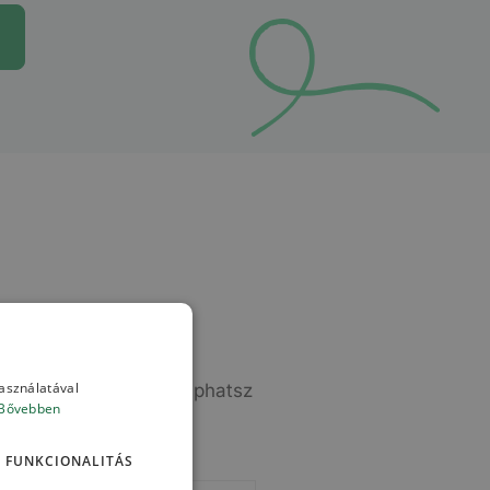
használatával
se után átfogó képet kaphatsz
Bővebben
iket fejleszteni tudsz.
FUNKCIONALITÁS