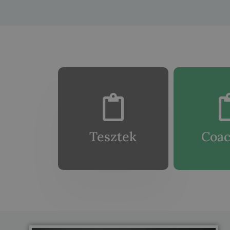
Tesztek
Coac