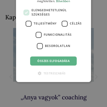
megfelelően.
Bővebben
ELENGEDHETETLENÜL
SZÜKSÉGES
Kapcsolódó termékek
TELJESÍTMÉNY
CÉLZÁS
FUNKCIONALITÁS
BESOROLATLAN
ÖSSZES ELFOGADÁSA
TESTRESZABÁS
„Anya vagyok” coaching