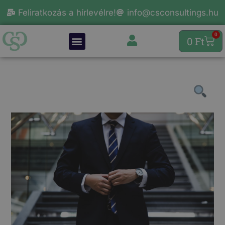
Feliratkozás a hírlevélre!
info@csconsultings.hu
0
0
Ft