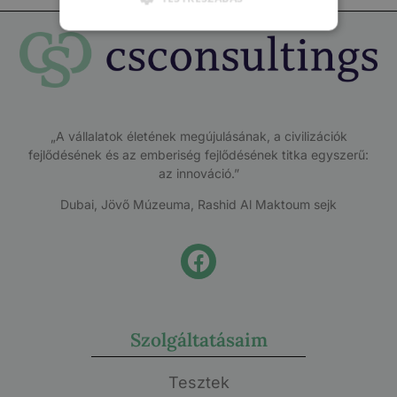
„A vállalatok életének megújulásának, a civilizációk
fejlődésének és az emberiség fejlődésének titka egyszerű:
az innováció.”
Dubai, Jövő Múzeuma, Rashid Al Maktoum sejk
Szolgáltatásaim
Tesztek