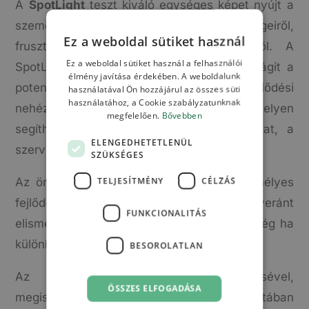
A
SpotLight
teszt kiváló egységes képet nyújt a
személyiség erősségeiről, gyengeségeiről,
Ez a weboldal sütiket használ
frusztrációról, kihívást jelentő területeiről. A
Ez a weboldal sütiket használ a felhasználói
SpotLightot tekinthetjük úgy is, hogy rávilágit a
élmény javítása érdekében. A weboldalunk
potenciális erősségekre és fejlődési
használatával Ön hozzájárul az összes süti
használatához, a Cookie szabályzatunknak
nehézségekre is. Ezek a munkahelyen
megfelelően.
Bővebben
segíthetnek tisztábban látni az elvárásokat, a
ELENGEDHETETLENÜL
szervezeten belüli törekvéseket.
SZÜKSÉGES
TELJESÍTMÉNY
CÉLZÁS
Az önismeret kiemelkedően fontos a személyes
fejlődésben. Trénerek és coachok egyeránt
FUNKCIONALITÁS
elismerik a fejlődés értékét, fontosságát, még ha
különböző módon is közelítenek ehhez.
BESOROLATLAN
Az önfejlesztés önmagunk megértésével,
ÖSSZES ELFOGADÁSA
megismerésével kezdődik. Jó, ha tisztában