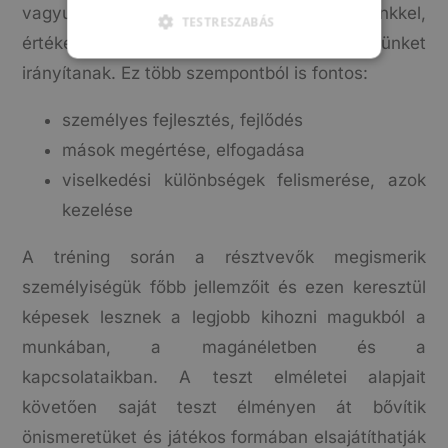
vagyunk egyéni stílusunkkal, attitűdjeinkkel,
TESTRESZABÁS
értékeinkkel, hiedelmeinkkel, amelyek bennünket
irányítanak. Ez több szempontból is fontos:
személyes fejlesztés, fejlődés
mások megértése, elfogadása
viselkedési különbségek felismerése, azok
kezelése
A tréning során a résztvevők megismerik
személyiségük főbb jellemzőit és ezen keresztül
képesek lesznek a legjobb kihozni magukból a
munkában, a magánéletben és a
kapcsolataikban. A teszt elméletei alapjait
követően saját teszt élményen át bővítik
önismeretüket és játékos formában elsajátíthatják