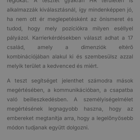
régiókat. A tesztet gyakran HR területen is
alkalmazzák kiválasztásnál, így mindenképpen jó,
ha nem ott ér meglepetésként az önismeret és
tudod, hogy mely pozíciókra milyen eséllyel
pályázol. Karrierkérdésekben választ adhat a 17
család, amely a dimenziók eltérő
kombinációjában alakul ki és szembesülsz azzal
melyik terület a kedvenced és miért.
A teszt segítséget jelenthet számodra mások
megértésében, a kommunikációban, a csapatba
való beilleszkedésben. A személyiségelmélet
megértésének legnagyobb haszna, hogy az
embereket megtanítja arra, hogy a legelőnyösebb
módon tudjanak együtt dolgozni.