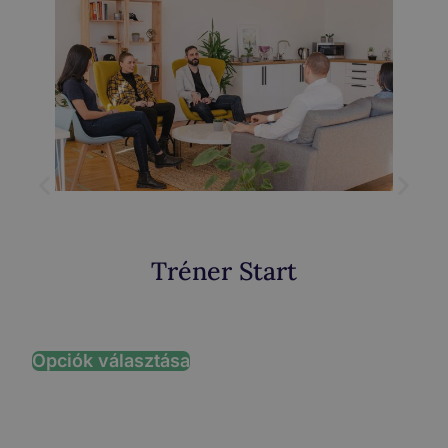
Tréner Start
Opciók választása
T