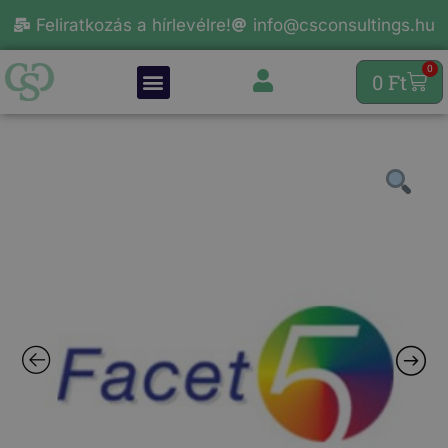
Feliratkozás a hírlevélre!
info@csconsultings.hu
0
0
Ft