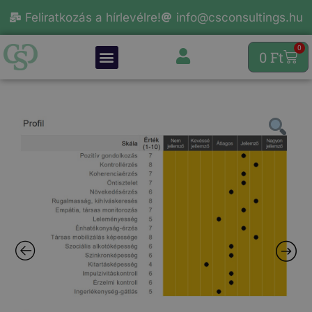
Feliratkozás a hírlevélre!
info@csconsultings.hu
0
0
Ft