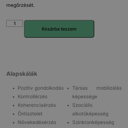
megőrzését.
Kosárba teszem
Alapskálák
Pozitív gondolkodás
Társas mobilizálás
Kontrollérzés
képessége
Koherenciaérzés
Szociális
Öntisztelet
alkotóképesség
Növekedésérzés
Szinkronképesség