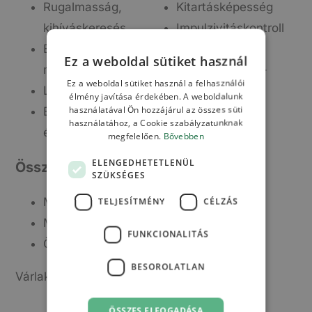
Rugalmasság,
Kitartásképesség
kihíváskeresés
Impulzivitáskontroll
Empátia, társas
Érzelmi kontroll
Ez a weboldal sütiket használ
monitorozás
Ingerlékenység-
Ez a weboldal sütiket használ a felhasználói
Leleményesség
gátlás
élmény javítása érdekében. A weboldalunk
használatával Ön hozzájárul az összes süti
Énhatékonyság-
használatához, a Cookie szabályzatunknak
érzés
megfelelően.
Bővebben
ELENGEDHETETLENÜL
Összesített mutatók
SZÜKSÉGES
Megközelítő, monitorozó rendszer
TELJESÍTMÉNY
CÉLZÁS
Mobilizáló, alkotó, végrehajtó rendszer
FUNKCIONALITÁS
Önszabályozó rendszer
BESOROLATLAN
Várlak tesztelésre!
ÖSSZES ELFOGADÁSA