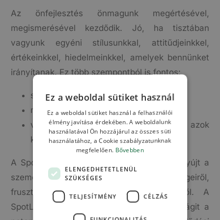
Az önfejlesztés önmagunk megértésével,
megismerésével kezdődik. Jó, ha tisztában
vagyunk egyéni stílusunkkal, attitűdjeinkkel,
értékeinkkel, hiedelmeinkkel, amelyek bennünket
irányítanak. Ez több szempontból is fontos:
személyes fejlesztés, fejlődés
Ez a weboldal sütiket használ
mások megértése, elfogadása
Ez a weboldal sütiket használ a felhasználói
élmény javítása érdekében. A weboldalunk
viselkedési különbségek felismerése, azok
használatával Ön hozzájárul az összes süti
kezelése
használatához, a Cookie szabályzatunknak
megfelelően.
Bővebben
A SpotLight teszt kiváló egységes képet nyújt a
ELENGEDHETETLENÜL
személyiség erősségeiről, gyengeségeiről,
SZÜKSÉGES
frusztrációról, kihívást jelentő területeiről. A
TELJESÍTMÉNY
CÉLZÁS
SpotLightot tekinthetjük úgy is, hogy rávilágit a
FUNKCIONALITÁS