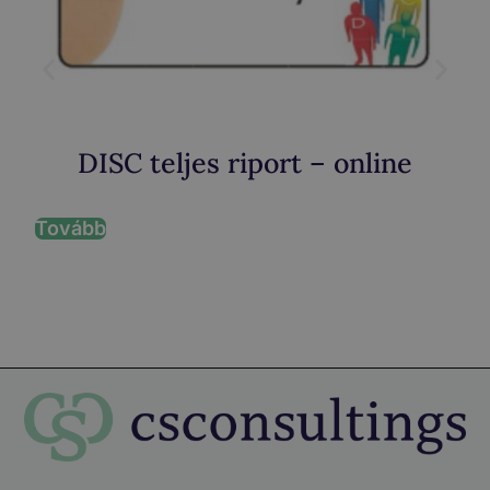
DISC teljes riport – online
Tovább
T