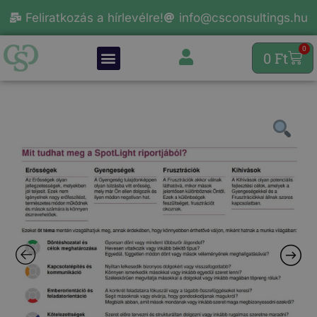
Feliratkozás a hírlevélre!
info@csconsultings.hu
0
0
Ft