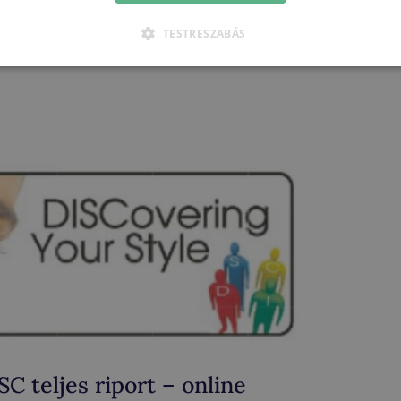
TESTRESZABÁS
SC teljes riport – online