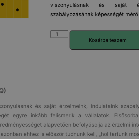
viszonyulásnak és saját érz
szabályozásának képességét mérő 
Kosárba teszem
Q)
zonyulásnak és saját érzelmeink, indulataink szabá
őségét egyre inkább felismerik a vállalatok. Elsős
dményességet alapvetően befolyásolja az érzelmi intell
 azonban ehhez is először tudnunk kell, „hol tartunk mos