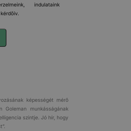
elmeink, indulataink
kérdőív.
lyozásának képességét mérő
orban Goleman munkásságának
igencia szintje. Jó hír, hogy
t”.