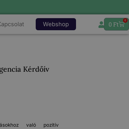
0
0
Ft
Kapcsolat
Webshop
igencia Kérdőív
sokhoz való pozitív