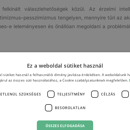
elkínált válaszlehetőségek közül. Az érzelmi intell
ptimizmus–pesszimizmus tengelyen, mennyire tűri az ak
pes-e leleményesen és önállóan megoldani a problémáka
Ez a weboldal sütiket használ
l sütiket használ a felhasználói élmény javítása érdekében. A weboldalunk 
árul az összes süti használatához, a Cookie szabályzatunknak megfelelően.
ETLENÜL SZÜKSÉGES
TELJESÍTMÉNY
CÉLZÁS
BESOROLATLAN
ÖSSZES ELFOGADÁSA