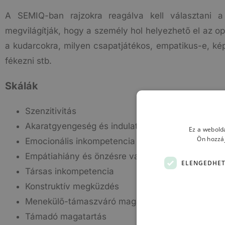
A SEMIQ-ban rajzokra reagálva kell választani a f
megvilágítják, hogy a személy hol helyezhető el az o
a kudarcokra, milyen csapatjátékos, empatikus-e, ké
fékezni stb.
Skálák
Szenzitivitás
Akaratgyengeség és indulatkontroll-hiány
Ez a webolda
Ön hozzáj
Emocionális inkompetencia
Empátiahiány és önzésre való hajlam
ELENGEDHET
Társas inkompetencia
Konstruktív megküzdés
Menekülő-támaszváró magatartás
Támadó magatartás