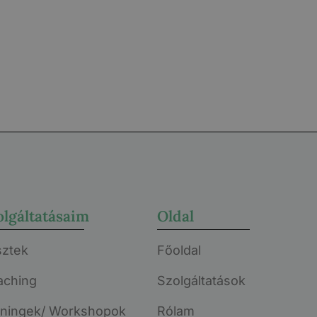
olgáltatásaim
Oldal
sztek
Főoldal
aching
Szolgáltatások
éningek/ Workshopok
Rólam