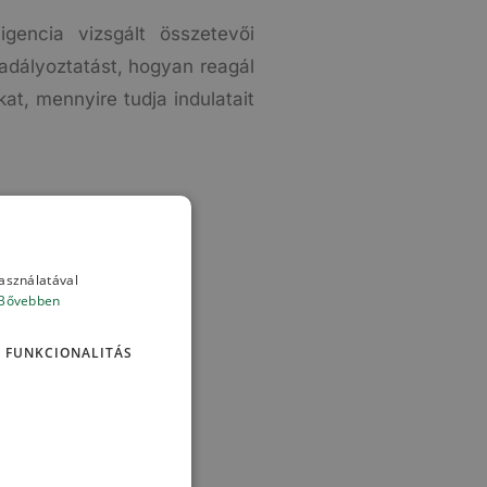
igencia vizsgált összetevői
adályoztatást, hogyan reagál
t, mennyire tudja indulatait
használatával
Bővebben
FUNKCIONALITÁS