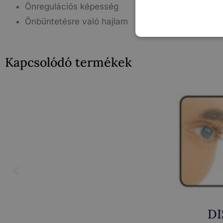
Önregulációs képesség
Önbüntetésre való hajlam
Kapcsolódó termékek
DI